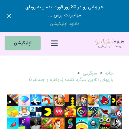
هر زبانی رو در 80 روز قورت بده و به رویای
مهاجرتت برس ...
دانلود اپلیکیشن
اپلیکیشن
خانه
>
سرگرمی
>
بازیهای انلاین سرگرم کننده (دونفره و چندنفره)